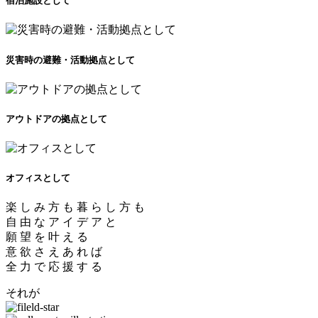
宿泊施設として
災害時の避難・活動拠点として
アウトドアの拠点として
オフィスとして
楽 し み 方 も 暮 ら し 方 も
自 由 な ア イ デ ア と
願 望 を 叶 え る
意 欲 さ え あ れ ば
全 力 で 応 援 す る
それが