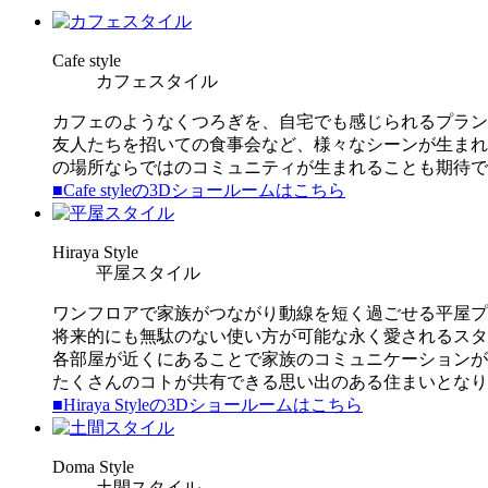
C
afe style
カフェスタイル
カフェのようなくつろぎを、自宅でも感じられるプラン
友人たちを招いての食事会など、様々なシーンが生まれ
の場所ならではのコミュニティが生まれることも期待で
■Cafe styleの3Dショールームはこちら
H
iraya Style
平屋スタイル
ワンフロアで家族がつながり動線を短く過ごせる平屋プ
将来的にも無駄のない使い方が可能な永く愛されるスタ
各部屋が近くにあることで家族のコミュニケーションが
たくさんのコトが共有できる思い出のある住まいとなり
■Hiraya Styleの3Dショールームはこちら
D
oma Style
土間スタイル