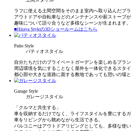
ラフに使える土間空間をそのまま室内へ取り込んだプラ
アウトドアや自転車などのメンテナンスや薪ストーブが
趣味について語り合うなど多様なシーンが生まれます。
■Hiraya Styleの3Dショールームはこちら
P
atio Style
パティオスタイル
自分たちだけのプライベートガーデンを楽しめるプラン
周辺環境を気にすることなく屋外を一体化できるスタイ
都心部や大きな道路に面する敷地であっても憩いの場と
G
arage Style
ガレージスタイル
「クルマと共生する」
車を収納するだけでなく、ライフスタイルを豊にするガ
車をリビングから眺めながら生活できる。
バルコニーはアウトドアリビングとしても、多様な使い