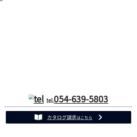
コンテナハウス販売協力店募集
コンテナハウスを一緒に展開していただける販売協力店を募集中
です。
私たちのコンテナハウスは、安心・安全・快適なだけではなく、
お洒落でクールでカッコいいコンテナハウスです。
クリエイティブな方、アーティスティックな方はもちろん、とに
かくカッコよさにこだわる方々のご参画をお待ちしております。
054-639-5803
tel.
カタログ請求
はこちら